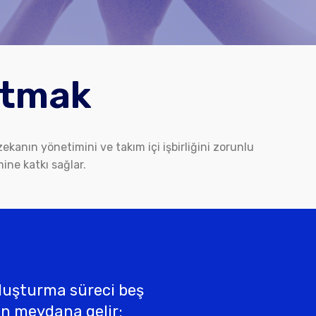
atmak
zekanın yönetimini ve takım içi işbirliğini zorunlu
ine katkı sağlar.
Oluşturma süreci beş
n meydana gelir;