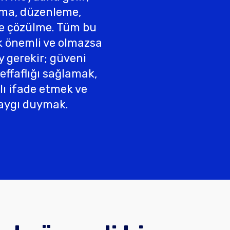
şma, düzenleme,
e çözülme. Tüm bu
k önemli ve olmazsa
y gerekir; güveni
effaflığı sağlamak,
lı ifade etmek ve
 saygı duymak.