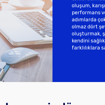
oluşum, karı
performans v
adımlarda ço
olmaz dört şe
oluşturmak, ş
kendini sağlık
farklılıklara