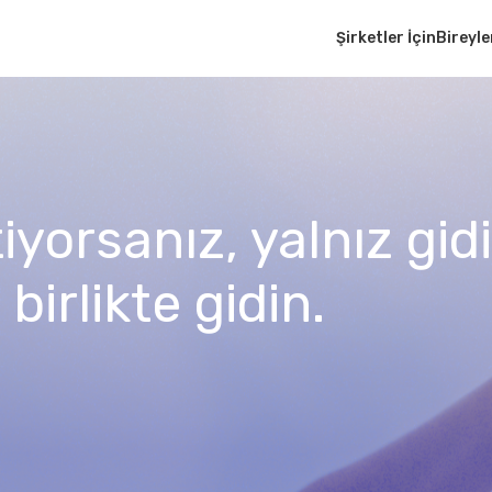
Şirketler İçin
Bireyle
tiyorsanız, yalnız gi
birlikte gidin.