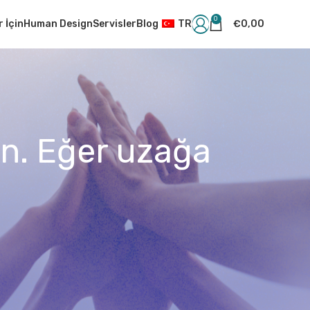
0
r İçin
Human Design
Servisler
Blog
TR
€
0,00
din. Eğer uzağa