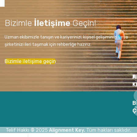
Bizimle
İletişime
Geçin!
Uzman ekibimizle tanışın ve kariyerinizi, kişisel gelişiminizi veya
şirketinizi ileri taşımak için rehberliğe hazırız.
Bizimle iletişime geçin
A
P
K
B
Ç
Telif Hakkı
©
2025
Alignment Key.
Tüm hakları saklıdır.